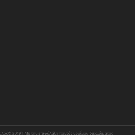
λος© 2019 | Με την επιφύλαξη παντός νομίμου δικαιώματος